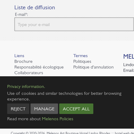
Liste de diffusion
E-mail*:
Liens
Termes
ME
Brochure
Politiques
Lindo
Responsabilité écologique
Politique d'annulation
Email
Collaborateurs
Tel.:
1143K013A0525001 Melenos Suites
Privacy information.
1476K910A0391201 Villa Melenos
Use of cookies and similar technologies for better browsing
experience.
REJECT
MANAGE
ACCEPT ALL
Read more about
Melenos Policies
Copyright © 2020-2026, Melenos Art Boutique Hotel Lindos Rhodes
:::
hotel web de