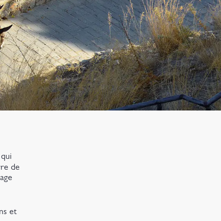
 qui
rre de
vage
ns et