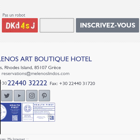
Pas un robot
INSCRIVEZ-VOUS
LENOS
ART BOUTIQUE HOTEL
s, Rhodes Island, 85107 Grèce
:
reservations@melenoslindos.com
22440 32222
+30
Fax: +30 22440 31720
sign
:
My Internet
:::